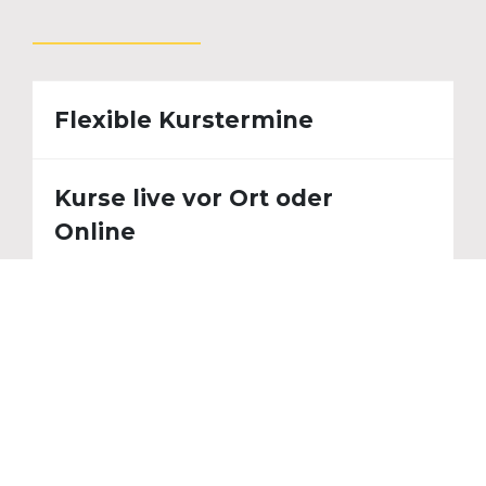
Flexible Kurstermine
Kurse live vor Ort oder
Online
Für Anfänger, Anwender
und Entscheider
Kursdauer 90 Minuten, 3,5
Stunden oder Ganztages-